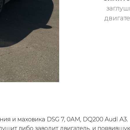
заглуш
двигате
ия и маховика DSG 7, 0AM, DQ200 Audi A3. 
лушит либо заводит двигатель, и появившую