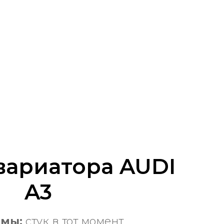
вариатора AUDI
A3
мы:
стук в тот момент